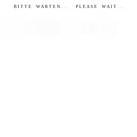
B I T T E W A R T E N . . . P L E A S E W A I T . . .